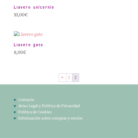
Llavero unicornio
10,00
€
Llavero gato
8,00
€
←
1
2
Contacto
Aviso Legal y Política de Privacidad
Política de Cookies
Información sobre compras y envíos