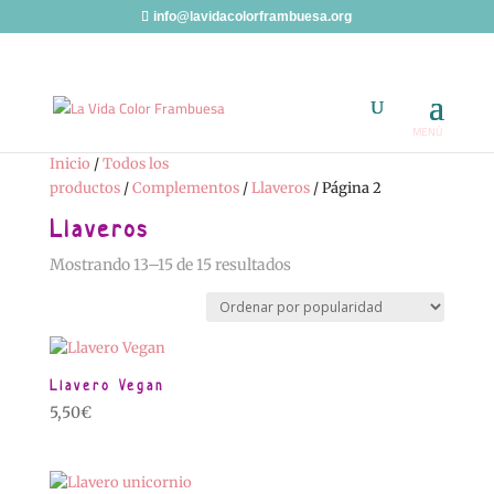
info@lavidacolorframbuesa.org
Inicio
/
Todos los
productos
/
Complementos
/
Llaveros
/ Página 2
Llaveros
Ordenado
Mostrando 13–15 de 15 resultados
por
popularidad
Llavero Vegan
5,50
€