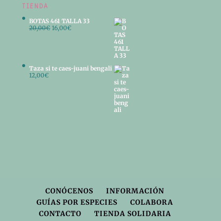
TIENDA
BOTAS 461 TALLA 33
El
El
20,00
€
16,00
€
precio
precio
original
actual
era:
es:
20,00€.
16,00€.
Taza si te caes-juani bengali
12,00
€
CONÓCENOS
INFORMACIÓN
GUÍAS POR ESPECIES
COLABORA
CONTACTO
TIENDA SOLIDARIA