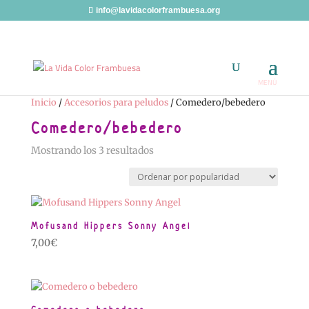
info@lavidacolorframbuesa.org
Inicio
/
Accesorios para peludos
/ Comedero/bebedero
Comedero/bebedero
Ordenado
Mostrando los 3 resultados
por
popularidad
Mofusand Hippers Sonny Angel
7,00
€