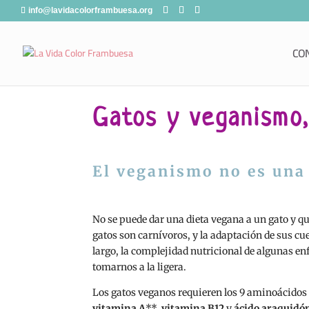
info@lavidacolorframbuesa.org
CO
Gatos y veganismo
El veganismo no es un
No se puede dar una dieta vegana a un gato y q
gatos son carnívoros, y la adaptación de sus c
largo, la complejidad nutricional de algunas e
tomarnos a la ligera.
Los gatos veganos requieren los 9 aminoácidos
vitamina A
**,
vitamina B12
y
ácido araquidó