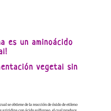
na es un aminoácido
al!
entación vegetal sin
cual se obtiene de la reacción de óxido de etileno
e aziridina con ácido sulfuroso, el cual produce