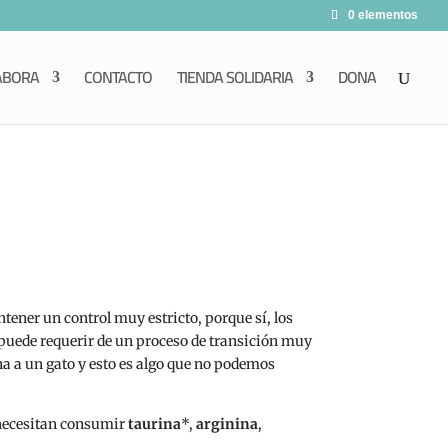
0 elementos
ABORA
CONTACTO
TIENDA SOLIDARIA
DONA
ener un control muy estricto, porque sí, los
 puede requerir de un proceso de transición muy
na a un gato y esto es algo que no podemos
 necesitan consumir
taurina
*,
arginina
,