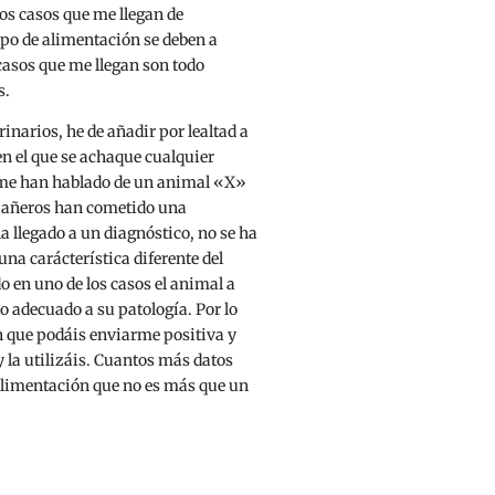
 los casos que me llegan de
ipo de alimentación se deben a
 casos que me llegan son todo
s.
erinarios, he de añadir por lealtad a
n el que se achaque cualquier
 me han hablado de un animal «X»
pañeros han cometido una
a llegado a un diagnóstico, no se ha
na carácterística diferente del
o en uno de los casos el animal a
o adecuado a su patología. Por lo
n que podáis enviarme positiva y
y la utilizáis. Cuantos más datos
limentación que no es más que un