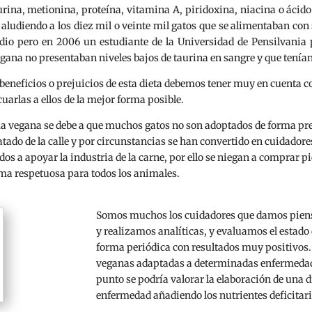
aurina, metionina, proteína, vitamina A, piridoxina, niacina o áci
s aludiendo a los diez mil o veinte mil gatos que se alimentaban c
udio pero en 2006 un estudiante de la Universidad de Pensilvania 
gana no presentaban niveles bajos de taurina en sangre y que tenía
 beneficios o prejuicios de esta dieta debemos tener muy en cuenta 
uarlas a ellos de la mejor forma posible.
rma vegana se debe a que muchos gatos no son adoptados de forma pr
catado de la calle y por circunstancias se han convertido en cuidad
ados a apoyar la industria de la carne, por ello se niegan a comprar 
rma respetuosa para todos los animales.
Somos muchos los cuidadores que damos pien
y realizamos analíticas, y evaluamos el estad
forma periódica con resultados muy positivos. 
veganas adaptadas a determinadas enfermedade
punto se podría valorar la elaboración de una d
enfermedad añadiendo los nutrientes deficitari