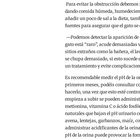
Para evitar la obstrucción debemos
dando comida húmeda, humedeciendo
añadir un poco de sal a la dieta, ta
fuentes para asegurar que el gato s
—Podemos detectar la aparición de
gato está “raro”, acude demasiadas v
sitios extraños como la bañera, el l
se chupa demasiado, si esto sucede 
un tratamiento y evite complicaci
Es recomendable medir el pH de la or
primeros meses, podéis consultar co
hacerlo, una vez que esto esté contro
empieza a subir se pueden administr
metionina, vitamina C o ácido fosfó
naturales que bajan el pH urinario c
avena, lentejas, garbanzos, maíz, col
administrar acidificantes de la orina
pH de la orina puede provocar la for