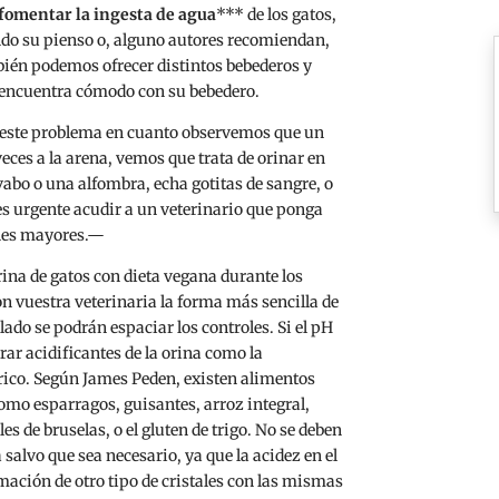
fomentar la ingesta de agua
*** de los gatos,
 su pienso o, alguno autores recomiendan,
mbién podemos ofrecer distintos bebederos y
e encuentra cómodo con su bebedero.
 este problema en cuanto observemos que un
eces a la arena, vemos que trata de orinar en
avabo o una alfombra, echa gotitas de sangre, o
es urgente acudir a un veterinario que ponga
ones mayores.—
ina de gatos con dieta vegana durante los
n vuestra veterinaria la forma más sencilla de
lado se podrán espaciar los controles. Si el pH
ar acidificantes de la orina como la
rico. Según James Peden, existen alimentos
omo esparragos, guisantes, arroz integral,
es de bruselas, o el gluten de trigo. No se deben
 salvo que sea necesario, ya que la acidez en el
mación de otro tipo de cristales con las mismas