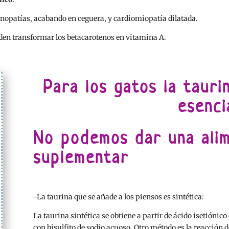
tinopatías, acabando en ceguera, y cardiomiopatía dilatada.
eden transformar los betacarotenos en vitamina A.
Para los gatos la tauri
esenci
No podemos dar una alim
suplementar
-La taurina que se añade a los piensos es sintética:
La taurina sintética se obtiene a partir de ácido isetiónico 
con bisulfito de sodio acuoso. Otro método es la reacción d