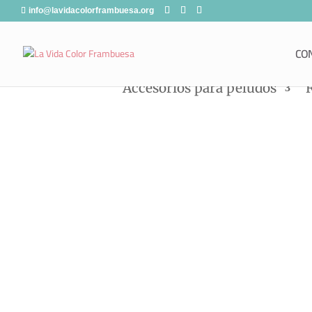
info@lavidacolorframbuesa.org
CO
Accesorios para peludos