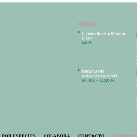
TIENDA
Llavero Burrito Marrón
Claro
6,00
€
REGALA UN
AMADRINAMIENTO
60,00
€
–
120,00
€
 POR ESPECIES
COLABORA
CONTACTO
TIENDA S