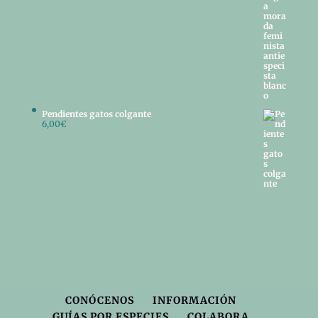
Pendientes gatos colgante
6,00
€
CONÓCENOS
INFORMACIÓN
GUÍAS POR ESPECIES
COLABORA