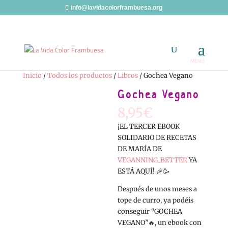
info@lavidacolorframbuesa.org
Inicio
/
Todos los productos
/
Libros
/ Gochea Vegano
Gochea Vegano
8,95
€
¡EL TERCER EBOOK
SOLIDARIO DE RECETAS
DE MARÍA DE
VEGANNING_BETTER
YA
ESTÁ AQUÍ! 🎉🥳
Después de unos meses a
tope de curro, ya podéis
conseguir “GOCHEA
VEGANO”🔥, un ebook con