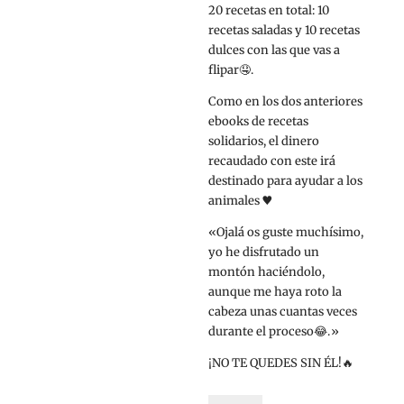
20 recetas en total: 10
recetas saladas y 10 recetas
dulces con las que vas a
flipar🤤.
Como en los dos anteriores
ebooks de recetas
solidarios, el dinero
recaudado con este irá
destinado para ayudar a los
animales ♥️
«Ojalá os guste muchísimo,
yo he disfrutado un
montón haciéndolo,
aunque me haya roto la
cabeza unas cuantas veces
durante el proceso😂.»
¡NO TE QUEDES SIN ÉL!🔥
Gochea