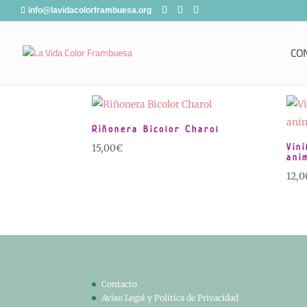
info@lavidacolorframbuesa.org
CO
Riñonera Bicolor Charol
Vin
15,00
€
ani
12,0
Contacto
Aviso Legal y Política de Privacidad