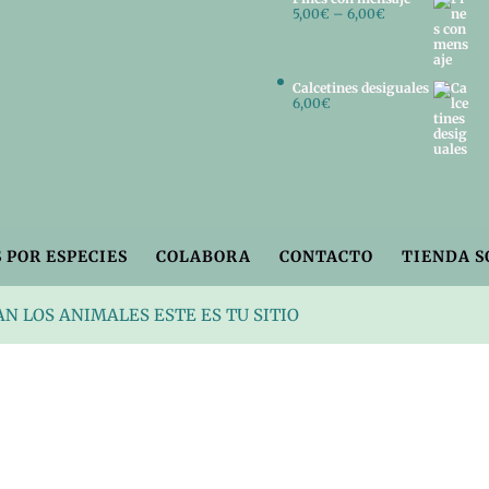
5,00
€
–
6,00
€
Calcetines desiguales
6,00
€
 POR ESPECIES
COLABORA
CONTACTO
TIENDA S
AN LOS ANIMALES ESTE ES TU SITIO