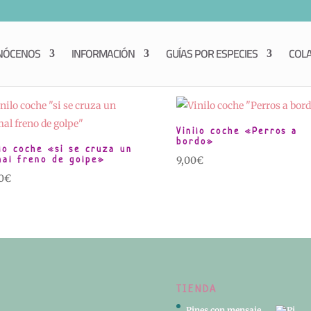
NÓCENOS
INFORMACIÓN
GUÍAS POR ESPECIES
COL
Vinilo coche «Perros a
bordo»
ilo coche «si se cruza un
mal freno de golpe»
9,00
€
0
€
TIENDA
Pines con mensaje