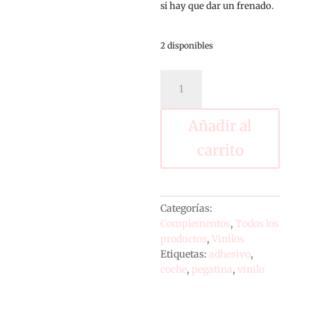
si hay que dar un frenado.
2 disponibles
Vinilo
coche
"si
se
Añadir al
cruza
carrito
un
animal
freno
de
Categorías:
golpe"
Complementos
,
Todos los
cantidad
productos
,
Vinilos
Etiquetas:
adhesivo
,
coche
,
pegatina
,
vinilo