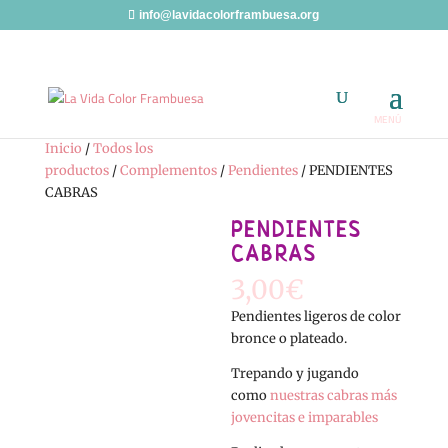
info@lavidacolorframbuesa.org
Inicio
/
Todos los
productos
/
Complementos
/
Pendientes
/ PENDIENTES
CABRAS
PENDIENTES
CABRAS
3,00
€
Pendientes ligeros de color
bronce o plateado.
Trepando y jugando
como
nuestras cabras más
jovencitas e imparables