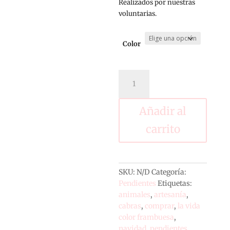
Realizados por nuestras
voluntarias.
Color
PENDIENTES
CABRAS
cantidad
Añadir al
carrito
SKU:
N/D
Categoría:
Pendientes
Etiquetas:
animales
,
artesanía
,
cabras
,
comprar
,
la vida
color frambuesa
,
navidad
,
pendientes
,