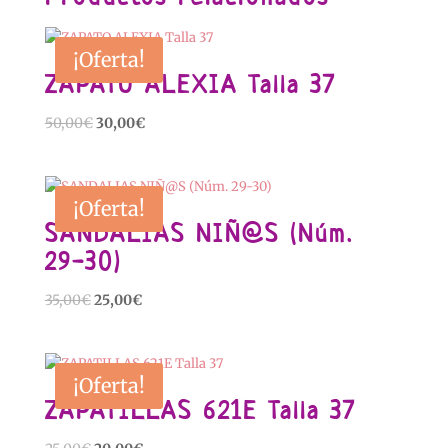
¡Oferta!
ZAPATO ALEXIA Talla 37
El
El
50,00
€
30,00
€
precio
precio
original
actual
era:
es:
¡Oferta!
50,00€.
30,00€.
SANDALIAS NIÑ@S (Núm.
29-30)
El
El
35,00
€
25,00
€
precio
precio
original
actual
era:
es:
¡Oferta!
35,00€.
25,00€.
ZAPATILLAS 621E Talla 37