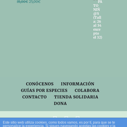
El
El
35,00
€
25,00
€
precio
precio
original
actual
era:
es:
35,00€.
25,00€.
CONÓCENOS
INFORMACIÓN
GUÍAS POR ESPECIES
COLABORA
CONTACTO
TIENDA SOLIDARIA
DONA
Este sitio web utiliza cookies, como todos vamos, es por tí, para que se te
personalice la experiencia. Si sigues navegando aceptas las cookies y la