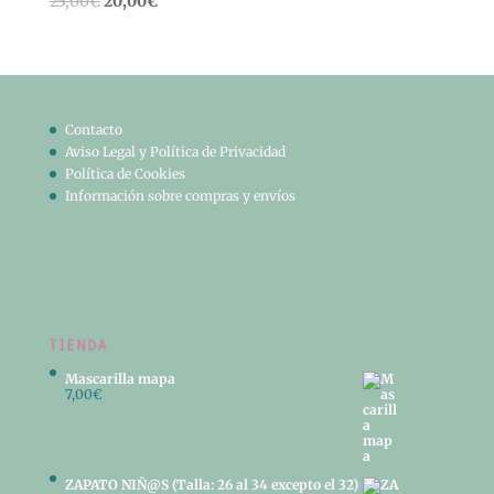
El
El
25,00
€
20,00
€
precio
precio
original
actual
era:
es:
25,00€.
20,00€.
Contacto
Aviso Legal y Política de Privacidad
Política de Cookies
Información sobre compras y envíos
TIENDA
Mascarilla mapa
7,00
€
ZAPATO NIÑ@S (Talla: 26 al 34 excepto el 32)