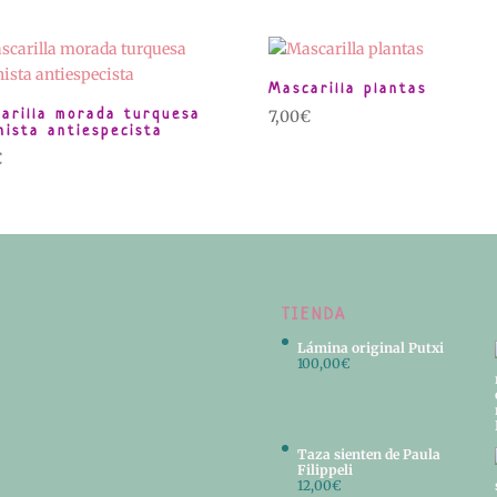
Mascarilla plantas
arilla morada turquesa
7,00
€
nista antiespecista
€
TIENDA
Lámina original Putxi
100,00
€
Taza sienten de Paula
Filippeli
12,00
€