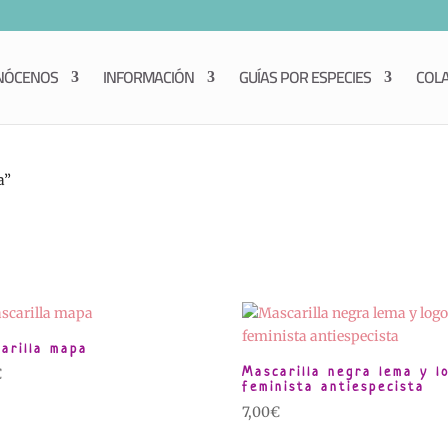
NÓCENOS
INFORMACIÓN
GUÍAS POR ESPECIES
COL
a”
arilla mapa
Mascarilla negra lema y l
€
feminista antiespecista
7,00
€