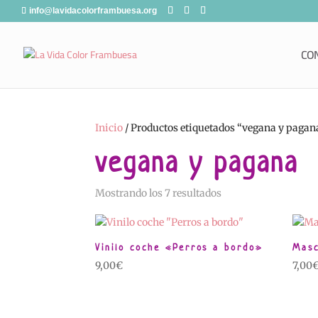
info@lavidacolorframbuesa.org
CO
Inicio
/ Productos etiquetados “vegana y pagan
vegana y pagana
Ordenado
Mostrando los 7 resultados
por
popularidad
Vinilo coche «Perros a bordo»
Masc
9,00
€
7,00