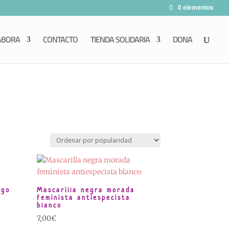
0 elementos
ABORA
CONTACTO
TIENDA SOLIDARIA
DONA
ogo
Mascarilla negra morada
feminista antiespecista
blanco
7,00
€