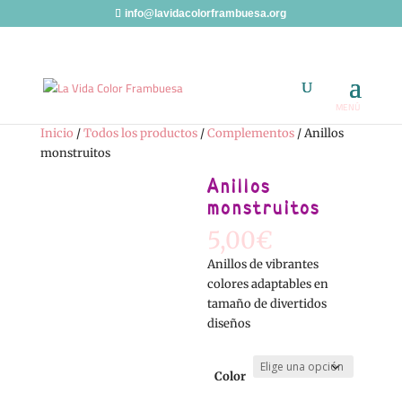
info@lavidacolorframbuesa.org
Inicio
/
Todos los productos
/
Complementos
/ Anillos
monstruitos
Anillos
monstruitos
5,00
€
Anillos de vibrantes
colores adaptables en
tamaño de divertidos
diseños
Color