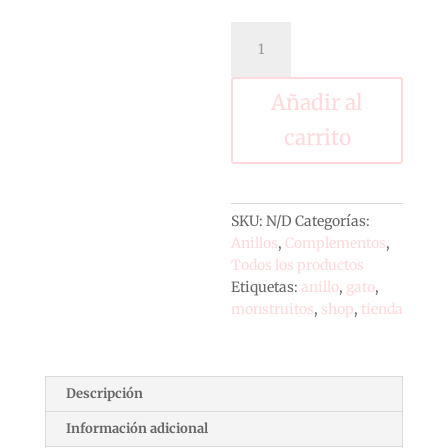
Anillos
monstruitos
cantidad
Añadir al
carrito
SKU:
N/D
Categorías:
Anillos
,
Complementos
,
Todos los productos
Etiquetas:
anillo
,
gato
,
monstruitos
,
shop
,
tienda
Descripción
Información adicional