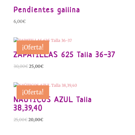
Pendientes gallina
6,00
€
¡Oferta!
ZAPATILLAS 625 Talla 36-37
El
El
30,00
€
25,00
€
precio
precio
original
actual
era:
es:
¡Oferta!
30,00€.
25,00€.
NAÚTICOS AZUL Talla
38,39,40
El
El
25,00
€
20,00
€
precio
precio
original
actual