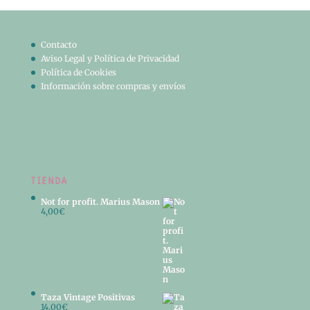
era:
es:
25,00€.
20,00€.
Contacto
Aviso Legal y Política de Privacidad
Política de Cookies
Información sobre compras y envíos
TIENDA
Not for profit. Marius Mason
4,00
€
Taza Vintage Positivas
14,00
€