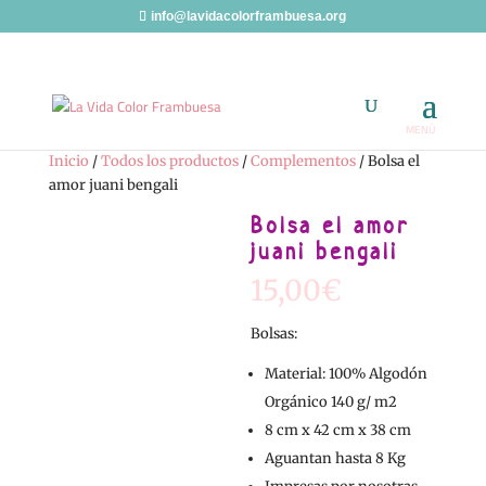
info@lavidacolorframbuesa.org
Inicio
/
Todos los productos
/
Complementos
/ Bolsa el
amor juani bengali
Bolsa el amor
juani bengali
15,00
€
Bolsas:
Material: 100% Algodón
Orgánico 140 g/ m2
8 cm x 42 cm x 38 cm
Aguantan hasta 8 Kg