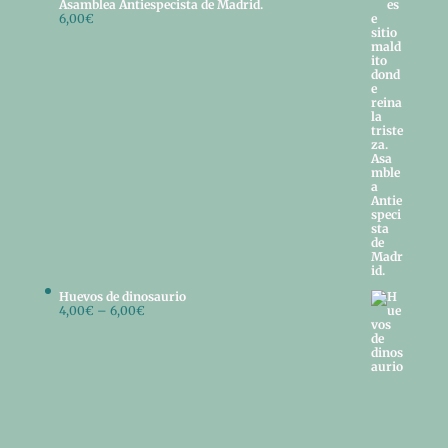
Asamblea Antiespecista de Madrid.
6,00
€
Huevos de dinosaurio
4,00
€
–
6,00
€