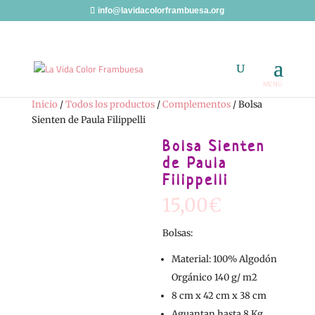
info@lavidacolorframbuesa.org
Inicio
/
Todos los productos
/
Complementos
/ Bolsa
Sienten de Paula Filippelli
Bolsa Sienten
de Paula
Filippelli
15,00
€
Bolsas:
Material: 100% Algodón
Orgánico 140 g/ m2
8 cm x 42 cm x 38 cm
Aguantan hasta 8 Kg