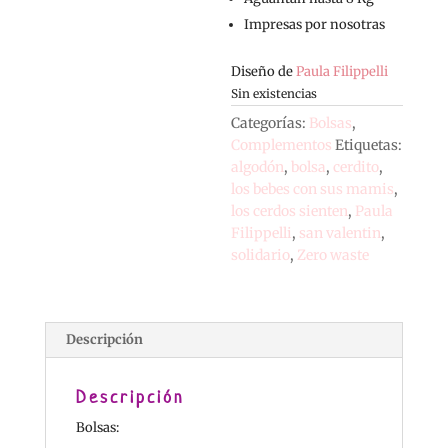
Impresas por nosotras
Diseño de
Paula Filippelli
Sin existencias
Categorías:
Bolsas
,
Complementos
Etiquetas:
algodón
,
bolsa
,
cerdito
,
los bebes con sus mamis
,
los cerdos sienten
,
Paula
Filippelli
,
san valentin
,
solidario
,
Zero waste
Descripción
Descripción
Bolsas: