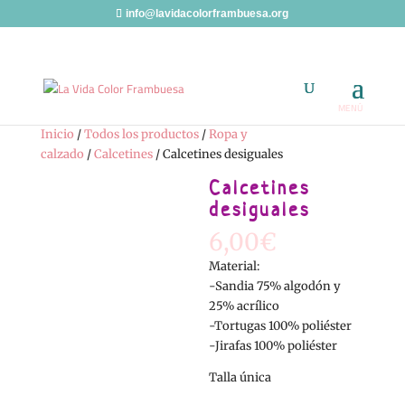
info@lavidacolorframbuesa.org
Inicio
/
Todos los productos
/
Ropa y
calzado
/
Calcetines
/ Calcetines desiguales
Calcetines
desiguales
6,00
€
Material:
-Sandia 75% algodón y
25% acrílico
-Tortugas 100% poliéster
-Jirafas 100% poliéster
Talla única