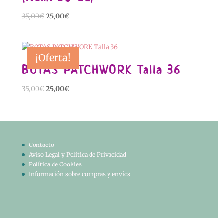
El
El
35,00
€
25,00
€
precio
precio
original
actual
era:
es:
¡Oferta!
35,00€.
25,00€.
BOTAS PATCHWORK Talla 36
El
El
35,00
€
25,00
€
precio
precio
original
actual
era:
es:
35,00€.
25,00€.
Contacto
Aviso Legal y Política de Privacidad
Política de Cookies
Información sobre compras y envíos