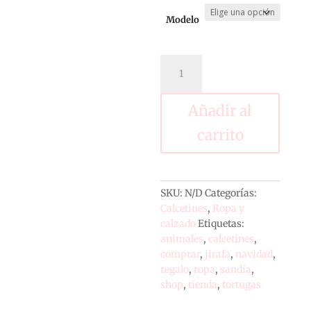
Modelo
Calcetines
desiguales
cantidad
Añadir al
carrito
SKU:
N/D
Categorías:
Calcetines
,
Ropa y
calzado
Etiquetas:
animales
,
calcetines
,
comprar
,
jirafa
,
navidad
,
regalo
,
ropa
,
sandía
,
shop
,
tienda
,
tortugas