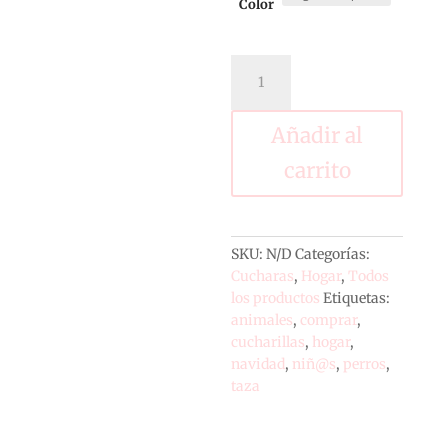
Color
Cuchara
Perro
cantidad
Añadir al
carrito
SKU:
N/D
Categorías:
Cucharas
,
Hogar
,
Todos
los productos
Etiquetas:
animales
,
comprar
,
cucharillas
,
hogar
,
navidad
,
niñ@s
,
perros
,
taza