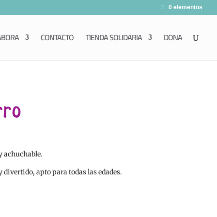
0 elementos
ABORA
CONTACTO
TIENDA SOLIDARIA
DONA
rro
y achuchable.
divertido, apto para todas las edades.