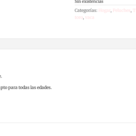
Sin existencias
Categorías:
Hogar
,
Peluches
,
T
toro
,
vaca
e.
pto para todas las edades.