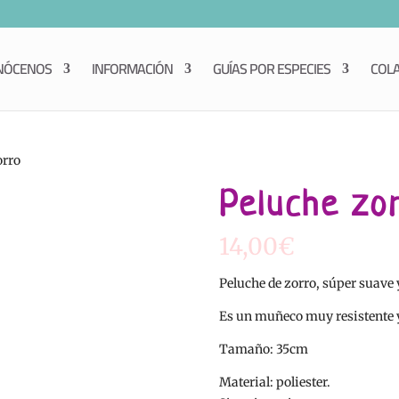
NÓCENOS
INFORMACIÓN
GUÍAS POR ESPECIES
COL
orro
Peluche zo
14,00
€
Peluche de zorro, súper suave 
Es un muñeco muy resistente y 
Tamaño: 35cm
Material: poliester.