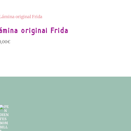
ámina original Frida
0,00
€