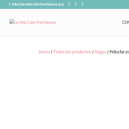
info@lavidacolorframbuesa.org
CO
Inicio
/
Todos los productos
/
Hogar
/ Peluche z