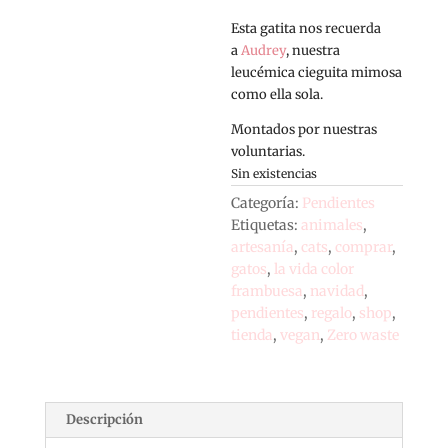
Esta gatita nos recuerda
a
Audrey
, nuestra
leucémica cieguita mimosa
como ella sola.
Montados por nuestras
voluntarias.
Sin existencias
Categoría:
Pendientes
Etiquetas:
animales
,
artesanía
,
cats
,
comprar
,
gatos
,
la vida color
frambuesa
,
navidad
,
pendientes
,
regalo
,
shop
,
tienda
,
vegan
,
Zero waste
Descripción