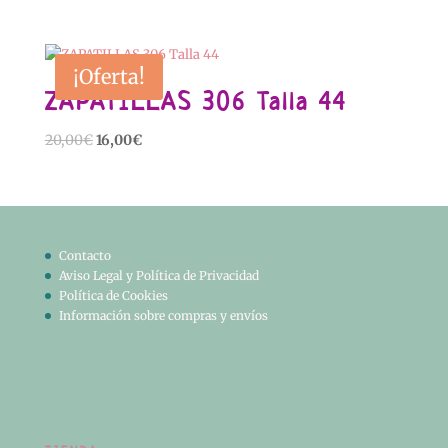
precio
precio
original
actual
era:
es:
¡Oferta!
12,00€.
8,00€.
ZAPATILLAS 306 Talla 44
El
El
20,00
€
16,00
€
precio
precio
original
actual
era:
es:
20,00€.
16,00€.
Contacto
Aviso Legal y Política de Privacidad
Política de Cookies
Información sobre compras y envíos