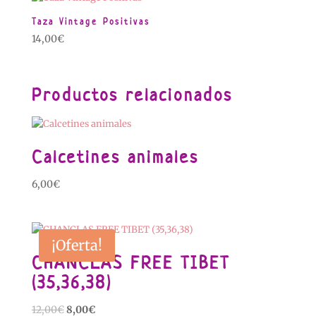
Taza Vintage Positivas
14,00
€
Productos relacionados
Calcetines animales
6,00
€
¡Oferta!
CHANCLAS FREE TIBET
(35,36,38)
El
El
12,00
€
8,00
€