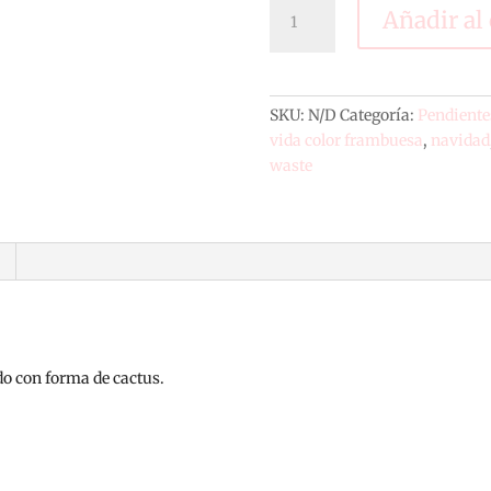
PENDIENTES
Añadir al 
CACTUS
cantidad
SKU:
N/D
Categoría:
Pendiente
vida color frambuesa
,
navidad
waste
do con forma de cactus.