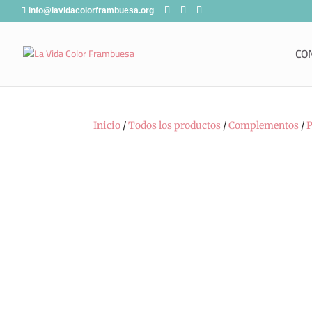
info@lavidacolorframbuesa.org
CO
Inicio
/
Todos los productos
/
Complementos
/
P