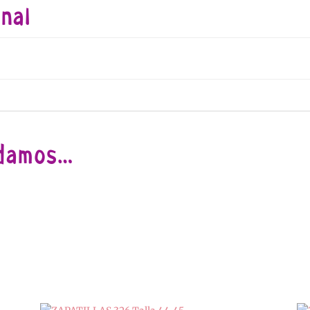
nal
ndamos…