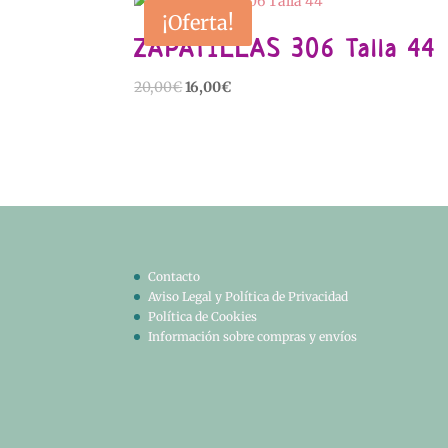
¡Oferta!
ZAPATILLAS 306 Talla 44
El
El
20,00
€
16,00
€
precio
precio
original
actual
era:
es:
20,00€.
16,00€.
Contacto
Aviso Legal y Política de Privacidad
Política de Cookies
Información sobre compras y envíos