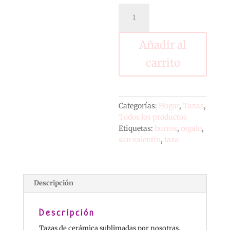
Taza
Te
Quiero
cantidad
Añadir al
carrito
Categorías:
Hogar
,
Tazas
,
Todos los productos
Etiquetas:
burros
,
regalo
,
san valentin
,
taza
Descripción
Descripción
Tazas de cerámica sublimadas por nosotras.