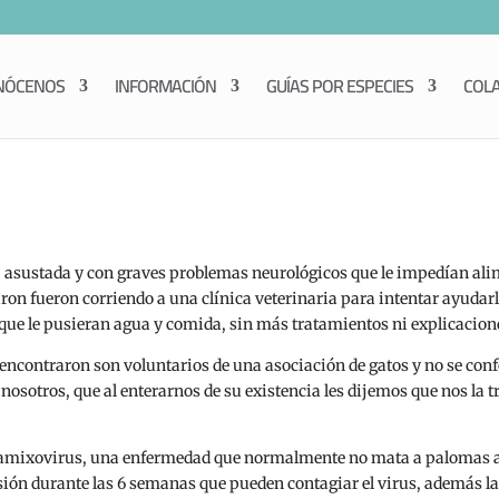
NÓCENOS
INFORMACIÓN
GUÍAS POR ESPECIES
COL
e, asustada y con graves problemas neurológicos que le impedían alim
n fueron corriendo a una clínica veterinaria para intentar ayudarla,
y que le pusieran agua y comida, sin más tratamientos ni explicacion
la encontraron son voluntarios de una asociación de gatos y no se co
osotros, que al enterarnos de su existencia les dijemos que nos la 
ramixovirus, una enfermedad que normalmente no mata a palomas a
sión durante las 6 semanas que pueden contagiar el virus, además l