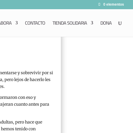
0 elementos
ABORA
CONTACTO
TIENDA SOLIDARIA
DONA
entarse y sobrevivir por si
 pero lejos de hacerlo les
es.
nformaron con eso y
trajeran cuanto antes para
dultas, pero hace que
a hemos tenido con