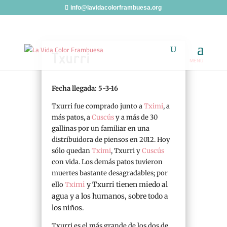
info@lavidacolorframbuesa.org
Txurri
Fecha llegada: 5-3-16
Txurri fue comprado junto a
Tximi
, a
más patos, a
Cuscús
y a más de 30
gallinas por un familiar en una
distribuidora de piensos en 2012. Hoy
sólo quedan
Tximi
, Txurri y
Cuscús
con vida. Los demás patos tuvieron
muertes bastante desagradables; por
mi
y Txurri tienen miedo al
ello
Txi
agua y a los humanos, sobre todo a
los niños.
Txurri es el más grande de los dos de