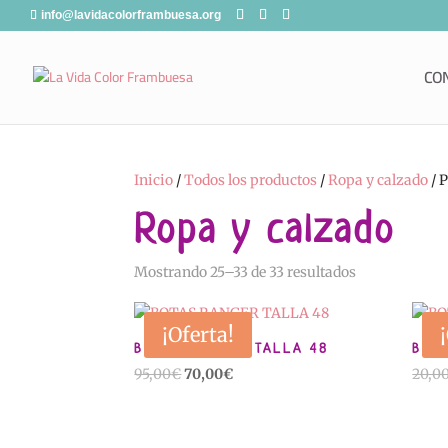
info@lavidacolorframbuesa.org
CO
Inicio
/
Todos los productos
/
Ropa y calzado
/ 
Ropa y calzado
Ordenado
Mostrando 25–33 de 33 resultados
por
popularidad
¡Oferta!
BOTAS RANGER TALLA 48
BOTA
El
El
95,00
€
70,00
€
20,0
precio
precio
original
actual
era:
es: