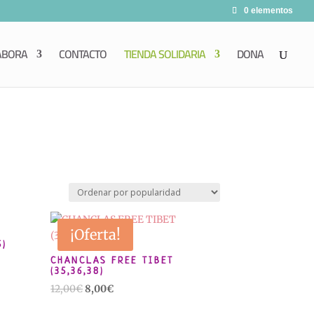
0 elementos
ABORA
CONTACTO
TIENDA SOLIDARIA
DONA
¡Oferta!
5)
CHANCLAS FREE TIBET
(35,36,38)
El
El
12,00
€
8,00
€
precio
precio