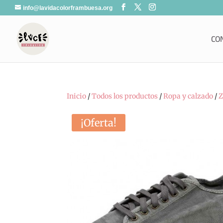
info@lavidacolorframbuesa.org
CO
Inicio
/
Todos los productos
/
Ropa y calzado
/
Z
¡Oferta!