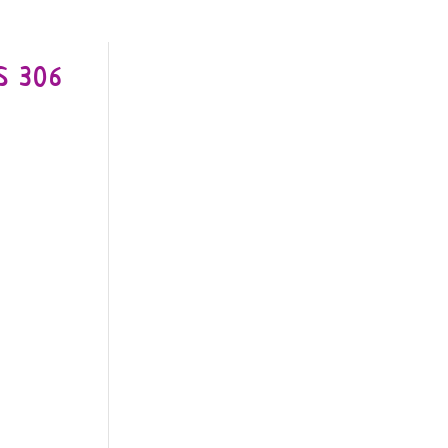
S 306
o
€.