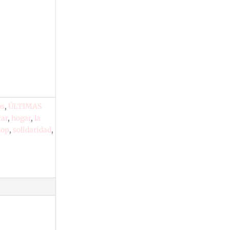
os
,
ÚLTIMAS
ar
,
hogar
,
la
hop
,
solidaridad
,