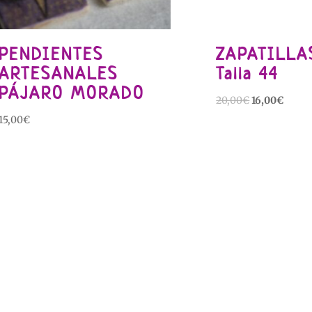
PENDIENTES
ZAPATILLA
ARTESANALES
Talla 44
PÁJARO MORADO
El
El
20,00
€
16,00
€
precio
preci
15,00
€
original
actual
era:
es:
20,00€.
16,00