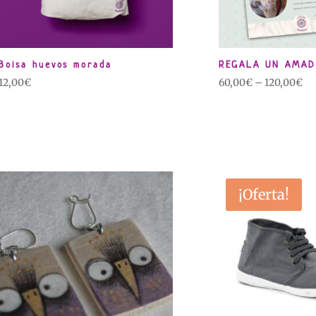
Bolsa huevos morada
REGALA UN AMA
12,00
€
60,00
€
–
120,00
€
¡Oferta!