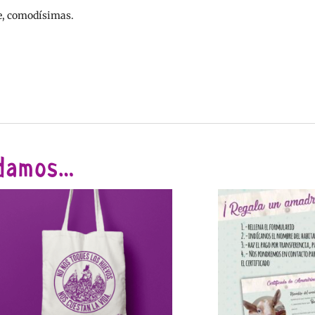
te, comodísimas.
ndamos…