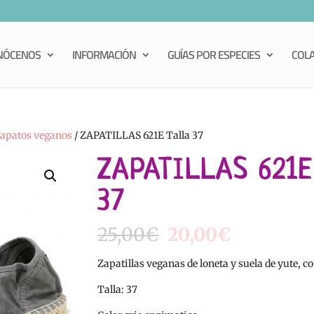
NÓCENOS
INFORMACIÓN
GUÍAS POR ESPECIES
COL
apatos veganos
/ ZAPATILLAS 621E Talla 37
ZAPATILLAS 621E 
37
El
El
25,00
€
20,00
€
precio
precio
original
actual
Zapatillas veganas de loneta y suela de yute, 
era:
es:
Talla: 37
25,00€.
20,00€.