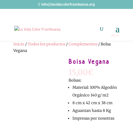
info@lavidacolorframbuesa.org
Inicio
/
Todos los productos
/
Complementos
/ Bolsa
Vegana
Bolsa Vegana
15,00
€
Bolsas:
Material: 100% Algodón
Orgánico 140 g/ m2
8 cm x 42 cm x 38 cm
Aguantan hasta 8 Kg
Impresas por nosotras