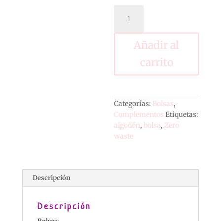
Bolsa
Vegana
cantidad
Añadir al
carrito
Categorías:
Bolsas
,
Complementos
Etiquetas:
algodón
,
bolsa
,
Zero
waste
Descripción
Descripción