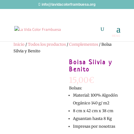
info@lavidacolorframbuesa.org
Inicio
/
Todos los productos
/
Complementos
/ Bolsa
Silvia y Benito
Bolsa Silvia y
Benito
15,00
€
Bolsas:
Material: 100% Algodón
Orgánico 140 g/ m2
8 cm x 42 cm x 38 cm
Aguantan hasta 8 Kg
Impresas por nosotras