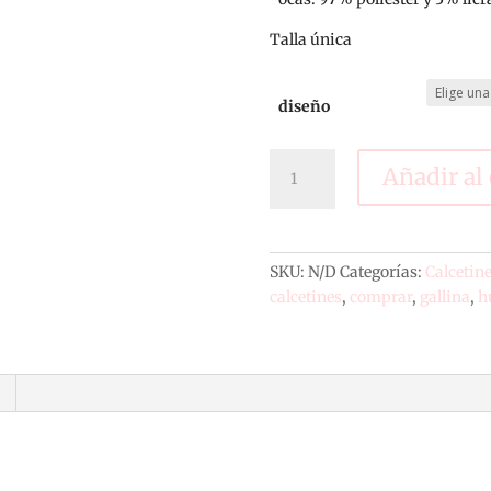
Talla única
diseño
Calcetines
Añadir al 
animales
cantidad
SKU:
N/D
Categorías:
Calcetin
calcetines
,
comprar
,
gallina
,
h