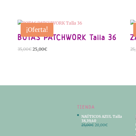
¡Oferta!
BOTAS PATCHWORK Talla 36
Z
El
El
35,00
€
25,00
€
25
precio
precio
original
actual
era:
es:
35,00€.
25,00€.
TIENDA
NAÚTICOS AZUL Talla
38,39,40
El
El
25,00
€
20,00
€
precio
precio
original
actual