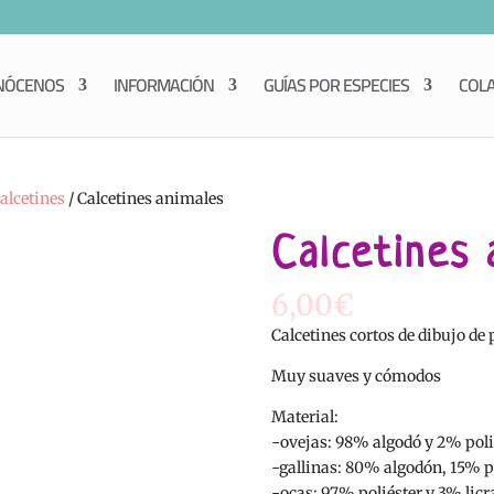
NÓCENOS
INFORMACIÓN
GUÍAS POR ESPECIES
COL
alcetines
/ Calcetines animales
Calcetines 
6,00
€
Calcetines cortos de dibujo de 
Muy suaves y cómodos
Material:
-ovejas: 98% algodó y 2% poli
-gallinas: 80% algodón, 15% p
-ocas: 97% poliéster y 3% licr