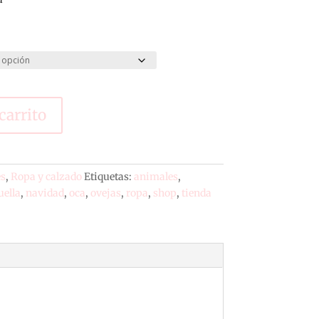
carrito
es
,
Ropa y calzado
Etiquetas:
animales
,
uella
,
navidad
,
oca
,
ovejas
,
ropa
,
shop
,
tienda