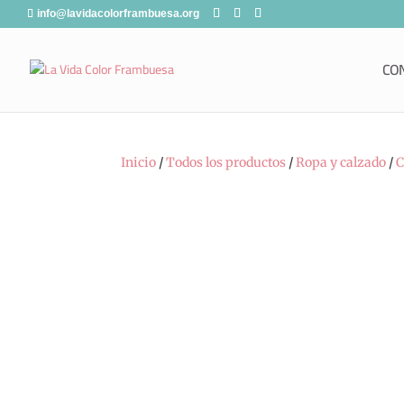
info@lavidacolorframbuesa.org
CO
Inicio
/
Todos los productos
/
Ropa y calzado
/
C