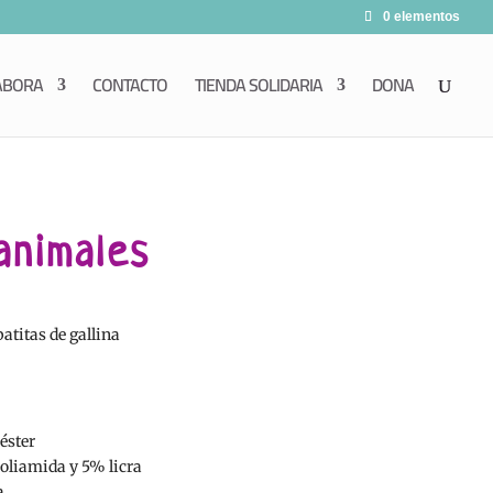
0 elementos
ABORA
CONTACTO
TIENDA SOLIDARIA
DONA
animales
patitas de gallina
éster
oliamida y 5% licra
a