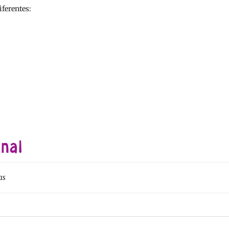
iferentes:
nal
as