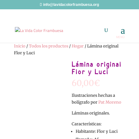
info@lavidacolorframbuesa.org
Inicio
/
Todos los productos
/
Hogar
/ Lámina original
Flor y Luci
Lámina original
Flor y Luci
60,00
€
Ilustraciones hechas a
bolígrafo por
Pat Moreno
Láminas originales.
Características:
Habitante: Flor y Luci