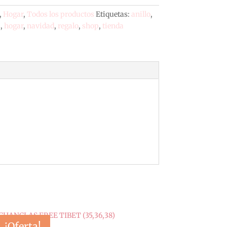
,
Hogar
,
Todos los productos
Etiquetas:
anillo
,
s
,
hogar
,
navidad
,
regalo
,
shop
,
tienda
¡Oferta!