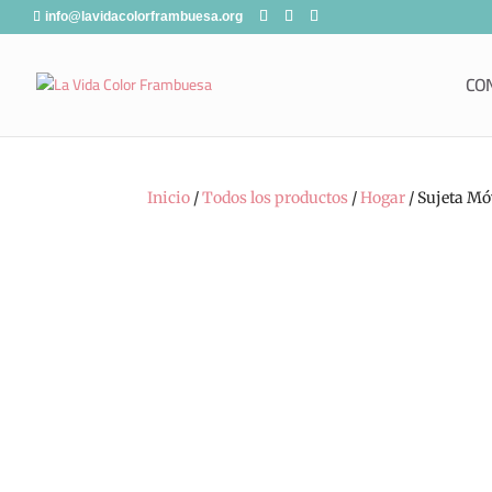
info@lavidacolorframbuesa.org
CO
Inicio
/
Todos los productos
/
Hogar
/ Sujeta Móv