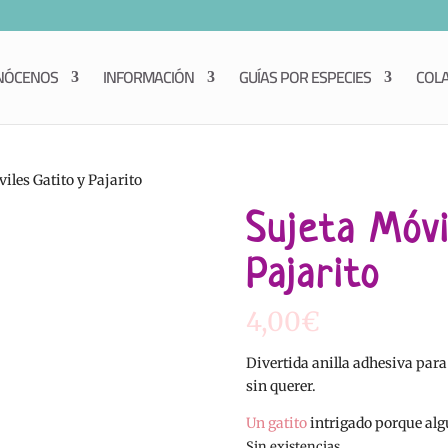
NÓCENOS
INFORMACIÓN
GUÍAS POR ESPECIES
COL
iles Gatito y Pajarito
Sujeta Móvi
Pajarito
4,00
€
Divertida anilla adhesiva para 
sin querer.
Un gatito
intrigado porque alg
Sin existencias