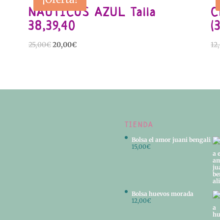
NAÚTICOS AZUL Talla
C
38,39,40
(
El
El
25,00
€
20,00
€
12
precio
precio
original
actual
era:
es:
25,00€.
20,00€.
TIENDA
Bolsa el amor juani bengali
15,00
€
Bolsa huevos morada
12,00
€