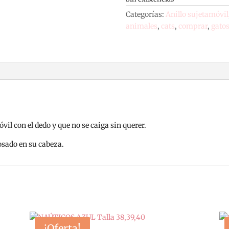
Categorías:
Anillo sujetamóvil
animales
,
cats
,
comprar
,
gato
vil con el dedo y que no se caiga sin querer.
osado en su cabeza.
¡Oferta!