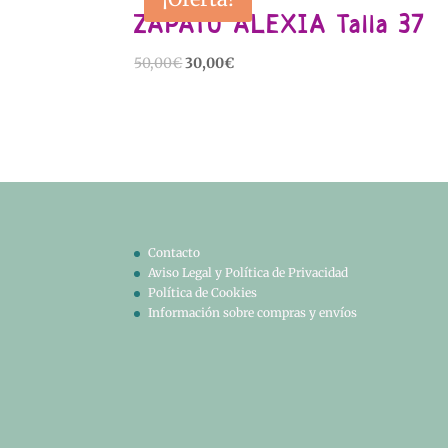
ZAPATO ALEXIA Talla 37
El
El
50,00
€
30,00
€
precio
precio
original
actual
era:
es:
50,00€.
30,00€.
Contacto
Aviso Legal y Política de Privacidad
Política de Cookies
Información sobre compras y envíos