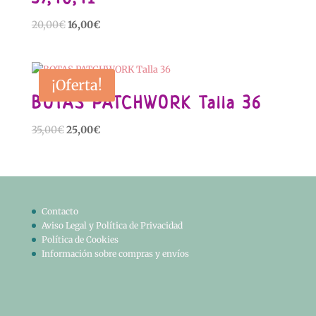
El
El
20,00
€
16,00
€
precio
precio
original
actual
era:
es:
¡Oferta!
20,00€.
16,00€.
BOTAS PATCHWORK Talla 36
El
El
35,00
€
25,00
€
precio
precio
original
actual
era:
es:
35,00€.
25,00€.
Contacto
Aviso Legal y Política de Privacidad
Política de Cookies
Información sobre compras y envíos