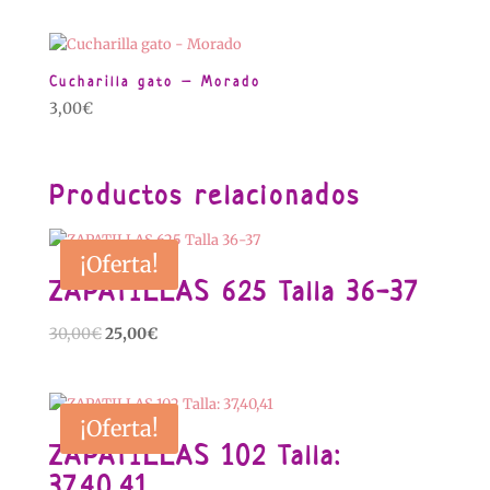
Cucharilla gato – Morado
3,00
€
Productos relacionados
¡Oferta!
ZAPATILLAS 625 Talla 36-37
El
El
30,00
€
25,00
€
precio
precio
original
actual
era:
es:
¡Oferta!
30,00€.
25,00€.
ZAPATILLAS 102 Talla:
37,40,41