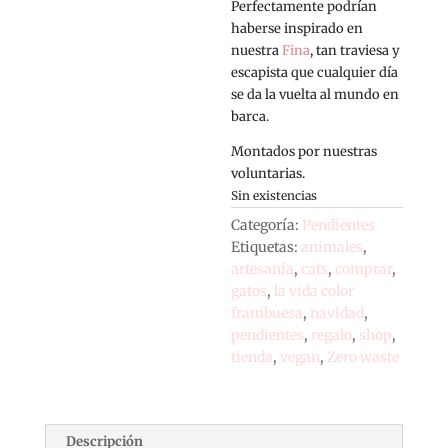
Perfectamente podrían
haberse inspirado en
nuestra
Fina
, tan traviesa y
escapista que cualquier día
se da la vuelta al mundo en
barca.
Montados por nuestras
voluntarias.
Sin existencias
Categoría:
Pendientes
Etiquetas:
animales
,
artesanía
,
cats
,
comprar
,
gatos
,
la vida color
frambuesa
,
navidad
,
pendientes
,
regalo
,
shop
,
tienda
,
vegan
,
Zero waste
Descripción