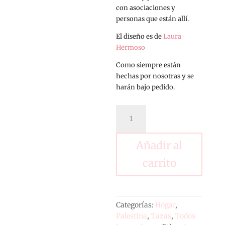
con asociaciones y
personas que están allí.
El diseño es de
Laura
Hermoso
Como siempre están
hechas por nosotras y se
harán bajo pedido.
Taza
de
acero
por
Añadir al
Palestina
carrito
kufiya
cantidad
Categorías:
Hogar
,
Palestina
,
Tazas
,
Todos