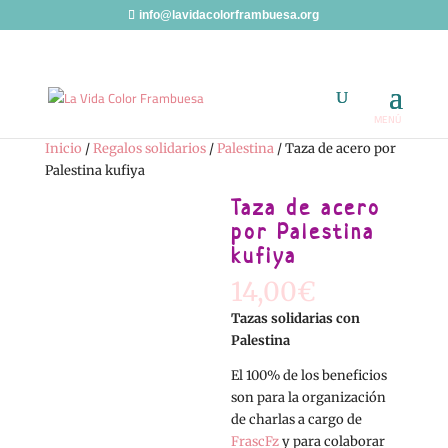
info@lavidacolorframbuesa.org
Inicio
/
Regalos solidarios
/
Palestina
/ Taza de acero por
Palestina kufiya
Taza de acero
por Palestina
kufiya
14,00
€
Tazas solidarias con
Palestina
El 100% de los beneficios
son para la organización
de charlas a cargo de
FrascFz
y para colaborar