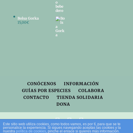
Bolsa Gorka
15,00
€
CONÓCENOS
INFORMACIÓN
GUÍAS POR ESPECIES
COLABORA
CONTACTO
TIENDA SOLIDARIA
DONA
Este sitio web utiliza cookies, como todos vamos, es por tí, para que se te
personalice la experiencia. Si sigues navegando aceptas las cookies y la
LA VIDA COLOR FRAMBUESA, SI TE GUSTAN
nuestra
política de cookies
, pinche el enlace si quieres más información.