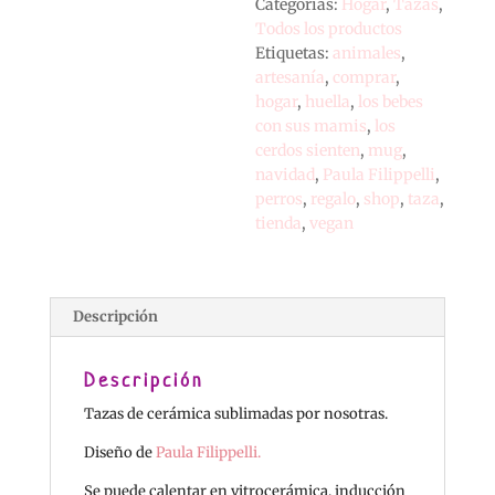
Categorías:
Hogar
,
Tazas
,
Todos los productos
Etiquetas:
animales
,
artesanía
,
comprar
,
hogar
,
huella
,
los bebes
con sus mamis
,
los
cerdos sienten
,
mug
,
navidad
,
Paula Filippelli
,
perros
,
regalo
,
shop
,
taza
,
tienda
,
vegan
Descripción
Descripción
Tazas de cerámica sublimadas por nosotras.
Diseño de
Paula Filippelli.
Se puede calentar en vitrocerámica, inducción