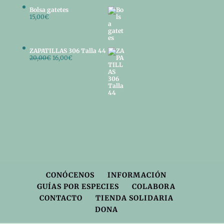
Bolsa gatetes
15,00
€
ZAPATILLAS 306 Talla 44
El
El
20,00
€
16,00
€
precio
precio
original
actual
era:
es:
20,00€.
16,00€.
CONÓCENOS
INFORMACIÓN
GUÍAS POR ESPECIES
COLABORA
CONTACTO
TIENDA SOLIDARIA
DONA