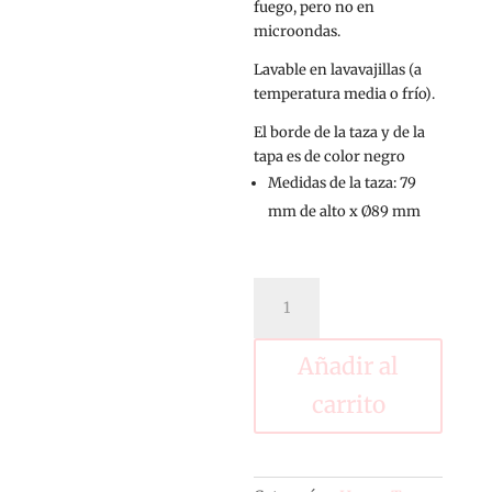
fuego, pero no en
microondas.
Lavable en lavavajillas (a
temperatura media o frío).
El borde de la taza y de la
tapa es de color negro
Medidas de la taza:
79
mm de alto x Ø89 mm
Taza
acero
Sienten
de
Añadir al
Paula
carrito
Filippeli
cantidad