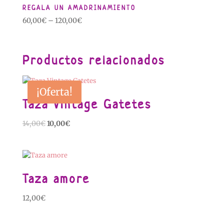
REGALA UN AMADRINAMIENTO
60,00
€
–
120,00
€
Productos relacionados
¡Oferta!
Taza Vintage Gatetes
El
El
14,00
€
10,00
€
precio
precio
original
actual
era:
es:
14,00€.
10,00€.
Taza amore
12,00
€