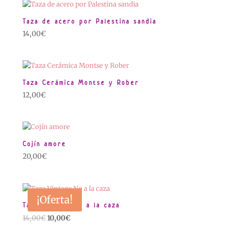
era:
es:
14,00€.
10,00€.
Taza de acero por Palestina sandia
14,00
€
Taza Cerámica Montse y Rober
12,00
€
Cojín amore
20,00
€
¡Oferta!
Taza Vintage No a la caza
El
El
14,00
€
10,00
€