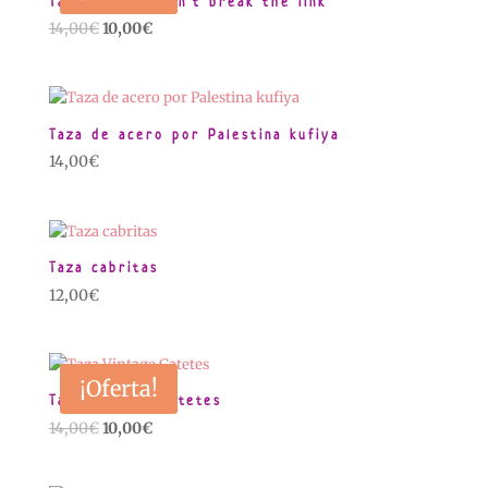
Taza Vintage don’t break the link
El
El
14,00
€
10,00
€
precio
precio
original
actual
era:
es:
14,00€.
10,00€.
Taza de acero por Palestina kufiya
14,00
€
Taza cabritas
12,00
€
¡Oferta!
Taza Vintage Gatetes
El
El
14,00
€
10,00
€
precio
precio
original
actual