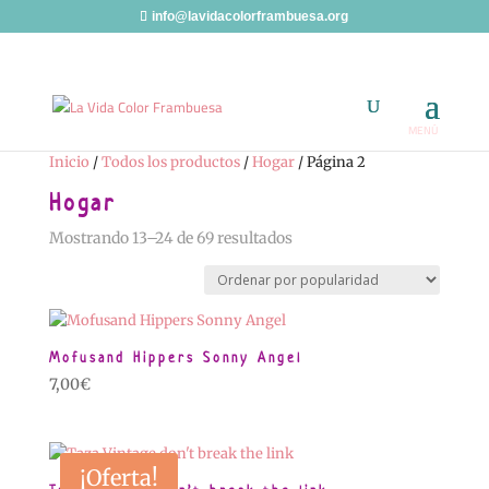
info@lavidacolorframbuesa.org
Inicio
/
Todos los productos
/
Hogar
/ Página 2
Hogar
Ordenado
Mostrando 13–24 de 69 resultados
por
popularidad
Mofusand Hippers Sonny Angel
7,00
€
¡Oferta!