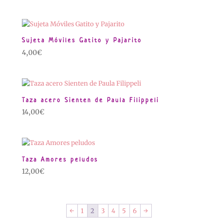
precio
precio
original
actual
era:
es:
14,00€.
10,00€.
Sujeta Móviles Gatito y Pajarito
4,00
€
Taza acero Sienten de Paula Filippeli
14,00
€
Taza Amores peludos
12,00
€
←
1
2
3
4
5
6
→