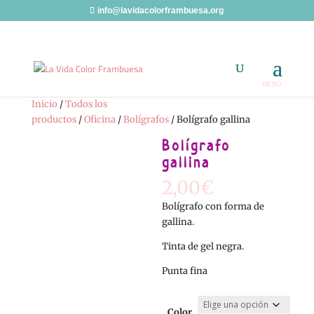
info@lavidacolorframbuesa.org
Inicio
/
Todos los
productos
/
Oficina
/
Bolígrafos
/ Bolígrafo gallina
Bolígrafo
gallina
2,00
€
Bolígrafo con forma de
gallina.
Tinta de gel negra.
Punta fina
Color