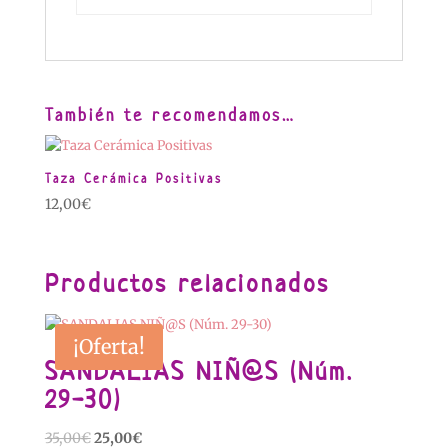
También te recomendamos…
Taza Cerámica Positivas
12,00
€
Productos relacionados
¡Oferta!
SANDALIAS NIÑ@S (Núm.
29-30)
El
El
35,00
€
25,00
€