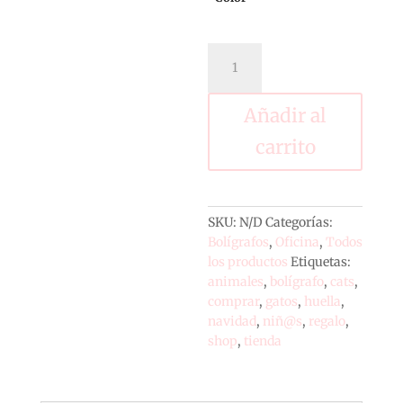
Bolígrafo
gallina
cantidad
Añadir al
carrito
SKU:
N/D
Categorías:
Bolígrafos
,
Oficina
,
Todos
los productos
Etiquetas:
animales
,
bolígrafo
,
cats
,
comprar
,
gatos
,
huella
,
navidad
,
niñ@s
,
regalo
,
shop
,
tienda