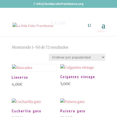
info@lavidacolorframbuesa.org
BAZAR
Ordenado
Mostrando 1–50 de 72 resultados
por
popularidad
Colgantes vintage
Llaveros
5,00
€
4,00
€
Cucharilla gato
Pulsera gato